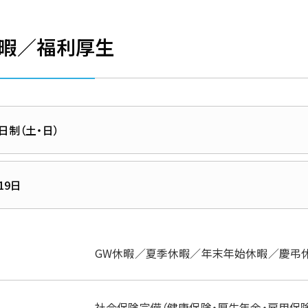
暇／福利厚生
日制（土・日）
19日
GW休暇／夏季休暇／年末年始休暇／慶弔
社会保険完備（健康保険・厚生年金・雇用保