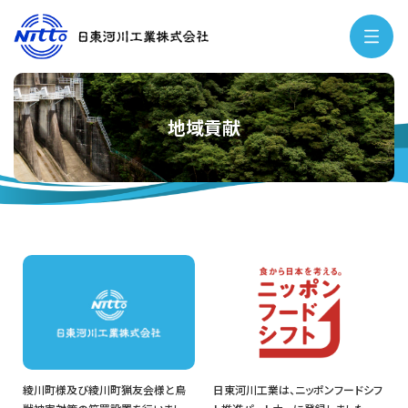
地域貢献
綾川町様及び綾川町猟友会様と鳥
日東河川工業は、ニッポンフードシフ