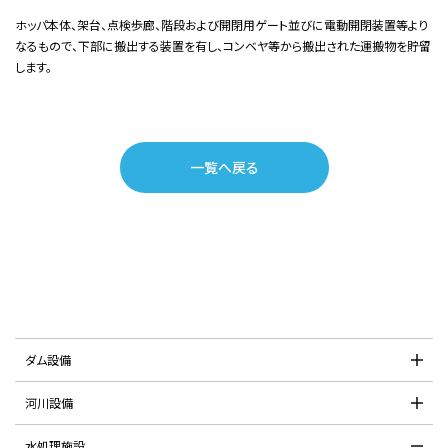
ホッパ本体、架台、点検歩廊、階段および開閉用ゲート並びに電動開閉装置等より
なるもので、下部に搬出する装置を有し、コンベヤ等から搬出された運搬物を貯留
します。
一覧へ戻る
ダム設備
河川設備
水処理施設