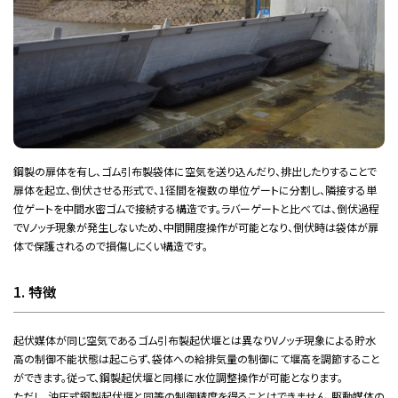
鋼製の扉体を有し、ゴム引布製袋体に空気を送り込んだり、排出したりすることで
扉体を起立、倒伏させる形式で、1径間を複数の単位ゲートに分割し、隣接する単
位ゲートを中間水密ゴムで接続する構造です。ラバーゲートと比べては、倒伏過程
でVノッチ現象が発生しないため、中間開度操作が可能となり、倒伏時は袋体が扉
体で保護されるので損傷しにくい構造です。
1. 特徴
起伏媒体が同じ空気であるゴム引布製起伏堰とは異なりVノッチ現象による貯水
高の制御不能状態は起こらず、袋体への給排気量の制御にて堰高を調節すること
ができます。従って、鋼製起伏堰と同様に水位調整操作が可能となります。
ただし、油圧式鋼製起伏堰と同等の制御精度を得ることはできません。駆動媒体の