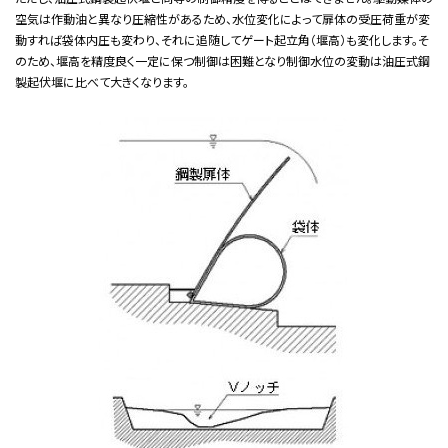
空気は作動油と異なり圧縮性があるため、水位変化によって扉体の受圧荷重が変
動すれば袋体内圧も変わり、それに追随してゲート起立角（堰高）も変化します。そ
のため、堰高を精度良く一定に保つ制御は困難となり制御水位の変動は油圧式鋼
製起伏堰に比べて大きくなります。