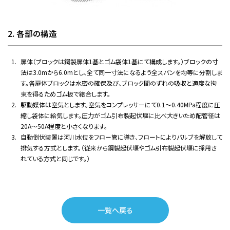
2. 各部の構造
扉体（ブロックは鋼製扉体1基とゴム袋体1基にて構成します。）ブロックの寸
法は3.0mから6.0mとし、全て同一寸法になるよう全スパンを均等に分割しま
す。各扉体ブロックは水密の確保及び、ブロック間のずれの吸収と適度な拘
束を得るためゴム板で結合します。
駆動媒体は空気とします。空気をコンプレッサーにて0.1～0.40MPa程度に圧
縮し袋体に給気します。圧力がゴム引布製起伏堰に比べ大きいため配管径は
20A～50A程度と小さくなります。
自動倒伏装置は河川水位をフロー管に導き、フロートによりバルブを解放して
排気する方式とします。（従来から鋼製起伏堰やゴム引布製起伏堰に採用さ
れている方式と同じです。）
一覧へ戻る