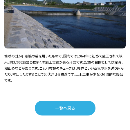
筒状のゴム引布製の袋を用いたもので、国内では1964年に初めて施工されて以
来、約3,900施設と数多くの施工実績がある形式です。設置の目的としては灌漑、
潮止めなどがあります。ゴム引布製のチューブは、袋体といい空気や水を送り込ん
だり、排出したりすることで起伏させる構造です。土木工事が少なく経済的な製品
です。
一覧へ戻る