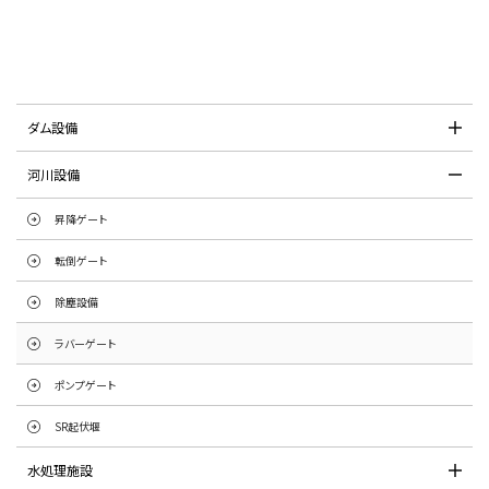
ダム設備
河川設備
昇降ゲート
転倒ゲート
除塵設備
ラバーゲート
ポンプゲート
SR起伏堰
水処理施設